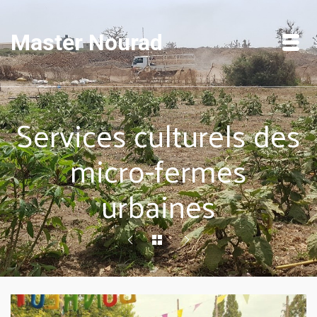
Master Nourad
Services culturels des
micro-fermes
urbaines